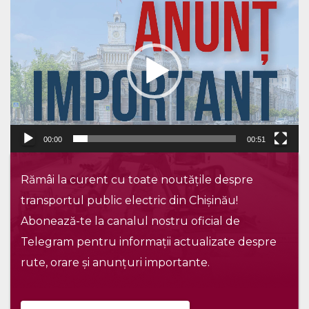
video
00:00
00:51
Rămâi la curent cu toate noutățile despre
transportul public electric din Chișinău!
Abonează-te la canalul nostru oficial de
Telegram pentru informații actualizate despre
rute, orare și anunțuri importante.