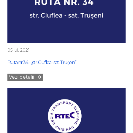
05 iul. 2021
Ruta nr.34 – ,,str. Ciuflea- sat. Trușeni”
Vezi detalii