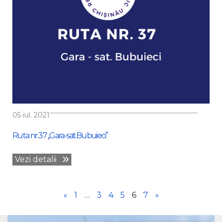
05 iul. 2021
Ruta nr.37 ,,Gara-sat.Bubuieci”
Vezi detalii
«
1
…
3
4
5
6
7
»
Player