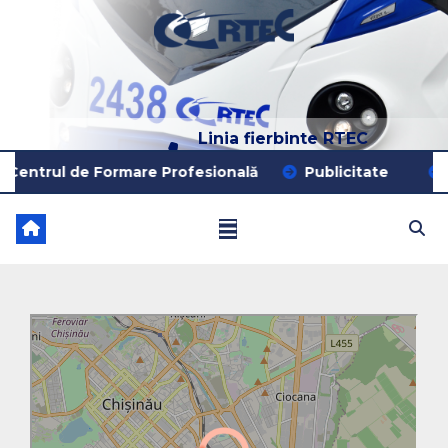
Linia fierbinte RTEC
022 204 205
de Formare Profesională
Publicitate
Excursii