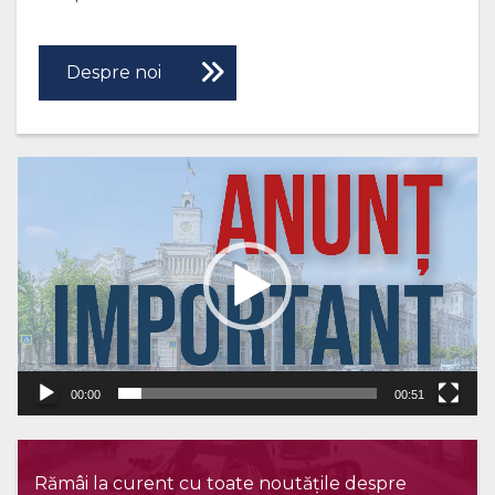
Despre noi
Player
video
00:00
00:51
Rămâi la curent cu toate noutățile despre