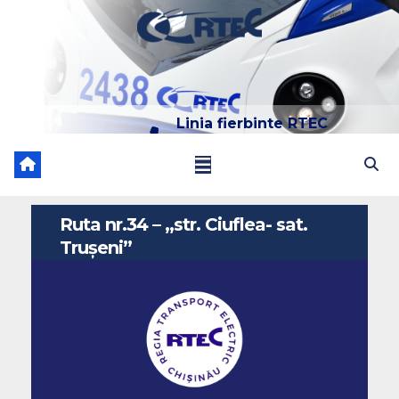
Skip
to
content
Linia fierbinte RTEC
022 204 205
Ruta nr.34 – ,,str. Ciuflea- sat.
Trușeni”