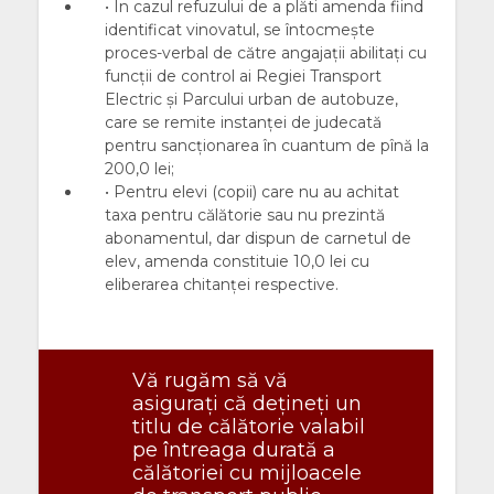
• În cazul refuzului de a plăti amenda fiind
identificat vinovatul, se întocmeşte
proces-verbal de către angajaţii abilitaţi cu
funcţii de control ai Regiei Transport
Electric şi Parcului urban de autobuze,
care se remite instanţei de judecată
pentru sancţionarea în cuantum de pînă la
200,0 lei;
• Pentru elevi (copii) care nu au achitat
taxa pentru călătorie sau nu prezintă
abonamentul, dar dispun de carnetul de
elev, amenda constituie 10,0 lei cu
eliberarea chitanţei respective.
Vă rugăm să vă
asigurați că dețineți un
titlu de călătorie valabil
pe întreaga durată a
călătoriei cu mijloacele