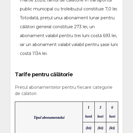
martie 2026, tariful de călătorie în transportul
public municipal cu troleibuzul constituie 7,0 lei.
Totodată, prețul unui abonament lunar pentru
călători general constituie 273 lei, un
abonament valabil pentru trei luni costă 693 lei,
iar un abonament valabil valabil pentru șase luni
costă 1134 lei.
Tarife pentru călătorie
Prețul abonamentelor pentru fiecare categorie
de călători:
I
3
6
lună
luni
luni
Tipul abonamentului
(lei)
(lei)
(lei)