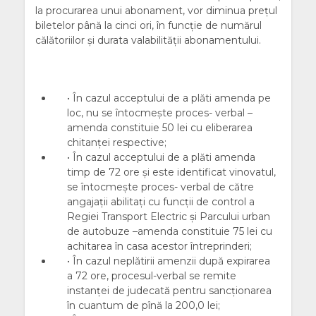
la procurarea unui abonament, vor diminua prețul
biletelor până la cinci ori, în funcție de numărul
călătoriilor și durata valabilității abonamentului.
• În cazul acceptului de a plăti amenda pe
loc, nu se întocmeşte proces- verbal –
amenda constituie 50 lei cu eliberarea
chitanţei respective;
• În cazul acceptului de a plăti amenda
timp de 72 ore şi este identificat vinovatul,
se întocmeşte proces- verbal de către
angajaţii abilitaţi cu funcţii de control a
Regiei Transport Electric şi Parcului urban
de autobuze –amenda constituie 75 lei cu
achitarea în casa acestor întreprinderi;
• În cazul neplătirii amenzii după expirarea
a 72 ore, procesul-verbal se remite
instanţei de judecată pentru sancţionarea
în cuantum de pînă la 200,0 lei;