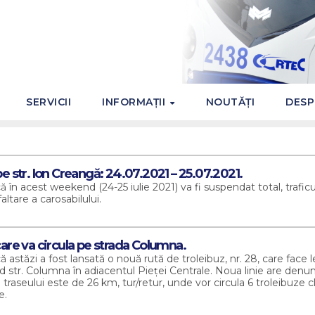
SERVICII
INFORMAȚII
NOUTĂȚI
DESP
pe str. Ion Creangă: 24.07.2021 – 25.07.2021.
în acest weekend (24-25 iulie 2021) va fi suspendat total, traficu
ltare a carosabilului.
 care va circula pe strada Columna.
astăzi a fost lansată o nouă rută de troleibuz, nr. 28, care face l
d str. Columna în adiacentul Pieței Centrale. Noua linie are denum
 traseului este de 26 km, tur/retur, unde vor circula 6 troleibuze 
e.