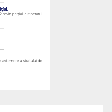
țial.
revin parțial la itinerarul
e așternere a stratului de