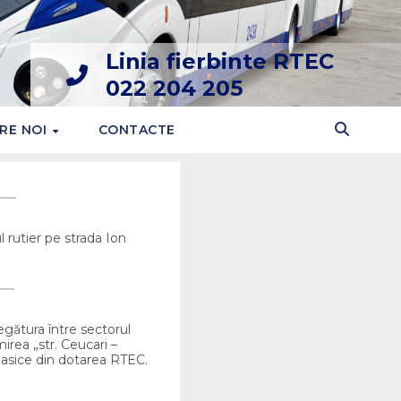
Linia fierbinte RTEC
022 204 205
RE NOI
CONTACTE
l rutier pe strada Ion
egătura între sectorul
irea „str. Ceucari –
clasice din dotarea RTEC.