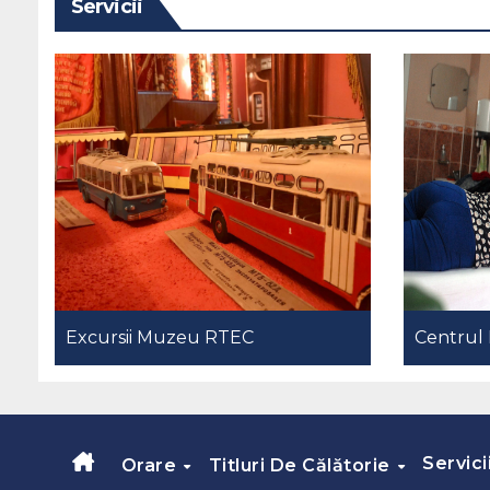
Servicii
Excursii Muzeu RTEC
Centrul 
Servici
Orare
Titluri De Călătorie