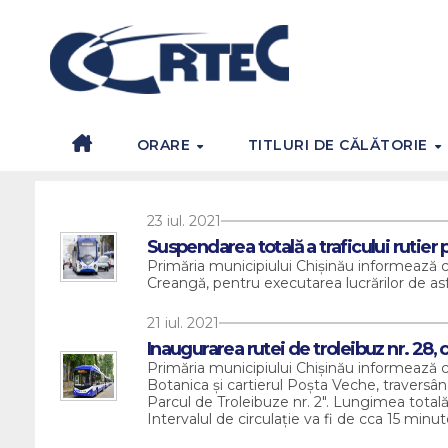
Skip
to
content
ORARE
TITLURI DE CĂLĂTORIE
23 iul. 2021
Suspendarea totală a traficului rutier 
Primăria municipiului Chișinău informează că 
Creangă, pentru executarea lucrărilor de asfa
21 iul. 2021
Inaugurarea rutei de troleibuz nr. 28,
Primăria municipiului Chișinău informează că 
Botanica și cartierul Poșta Veche, traversân
Parcul de Troleibuze nr. 2″. Lungimea totală
Intervalul de circulație va fi de cca 15 minut