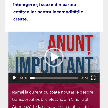
înțelegere și scuze din partea
cetățenilor pentru incomoditățile
create
.
Player
video
00:00
00:51
Rămâi la curent cu toate noutățile despre
transportul public electric din Chișinău!
Abonează-te la canalul nostru oficial de