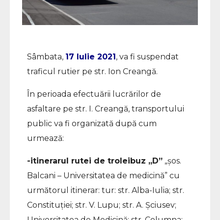
Sâmbata,
17 Iulie 2021
, va fi suspendat
traficul rutier pe str. Ion Creangă.
În perioada efectuării lucrărilor de
asfaltare pe str. I. Creangă, transportului
public va fi organizată după cum
urmează:
-itinerarul rutei de troleibuz „D”
„șos.
Balcani – Universitatea de medicină” cu
următorul itinerar: tur: str. Alba-Iulia; str.
Constituției; str. V. Lupu; str. A. Șciusev;
Universitatea de Medicină; str. Columna;