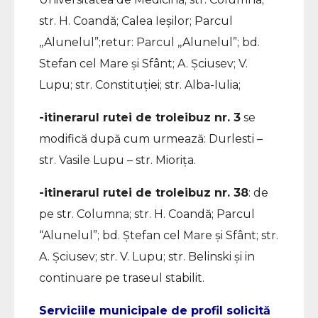
str. H. Coandă; Calea Ieșilor; Parcul
,,Alunelul”;retur: Parcul ,,Alunelul”; bd.
Stefan cel Mare și Sfânt; A. Șciusev; V.
Lupu; str. Constituției; str. Alba-Iulia;
-itinerarul rutei de troleibuz nr. 3
se
modifică după cum urmează: Durlesti –
str. Vasile Lupu – str. Miorița.
-itinerarul rutei de troleibuz nr. 38
: de
pe str. Columna; str. H. Coandă; Parcul
“Alunelul”; bd. Ștefan cel Mare și Sfânt; str.
A. Șciusev; str. V. Lupu; str. Belinski și in
continuare pe traseul stabilit.
Serviciile municipale de profil solicită