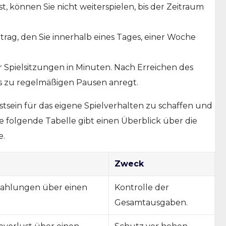
st, können Sie nicht weiterspielen, bis der Zeitraum
ag, den Sie innerhalb eines Tages, einer Woche
 Spielsitzungen in Minuten. Nach Erreichen des
as zu regelmäßigen Pausen anregt.
tsein für das eigene Spielverhalten zu schaffen und
e folgende Tabelle gibt einen Überblick über die
e.
Zweck
zahlungen über einen
Kontrolle der
Gesamtausgaben.