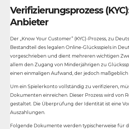
Verifizierungsprozess (KYC):
Anbieter
Der „Know Your Customer” (KYC)-Prozess, zu Deutsc
Bestandteil des legalen Online-Glücksspiels in Deuts
vorgeschrieben und dient mehreren wichtigen Zwe
allem den Zugang von Minderjährigen zu Glückssp
einen einmaligen Aufwand, der jedoch maßgeblich zu
Um ein Spielerkonto vollständig zu verifizieren, mü
Dokumenten einreichen. Dieser Prozess wird von Ro
gestaltet. Die Überprüfung der Identität ist eine
Auszahlungen.
Folgende Dokumente werden typischerweise für die