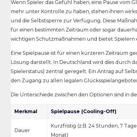
Wenn Spieler das Gefühl haben, eine Pause vom Glü
mehr unter Kontrolle zu haben, stehen ihnen wirks
und die Selbstsperre zur Verfügung. Diese Maßn
für einen bestimmten Zeitraum oder sogar dauerhaf
wichtigen Schutzmaßnahmen und bietet Spielern ei
Eine Spielpause ist für einen kürzeren Zeitraum ge
Lösung darstellt. In Deutschland wird dies durch 
Spielerstatus) zentral geregelt. Ein Antrag auf Selb
den Zugang zu allen legalen Glücksspielangeboten i
Die Unterschiede zwischen den Optionen sind in d
Merkmal
Spielpause (Cooling-Off)
Kurzfristig (z.B. 24 Stunden, 7 Tage,
Dauer
Monat)