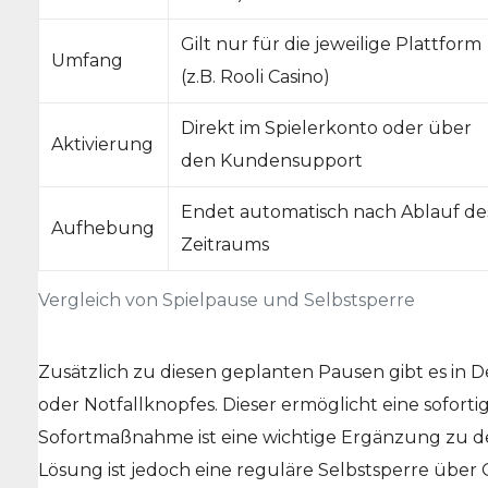
Gilt nur für die jeweilige Plattform
Umfang
(z.B. Rooli Casino)
Direkt im Spielerkonto oder über
Aktivierung
den Kundensupport
Endet automatisch nach Ablauf de
Aufhebung
Zeitraums
Vergleich von Spielpause und Selbstsperre
Zusätzlich zu diesen geplanten Pausen gibt es in 
oder Notfallknopfes. Dieser ermöglicht eine soforti
Sofortmaßnahme ist eine wichtige Ergänzung zu den
Lösung ist jedoch eine reguläre Selbstsperre übe