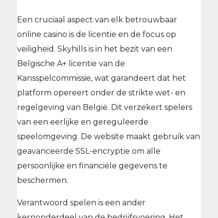
Een cruciaal aspect van elk betrouwbaar
online casino is de licentie en de focus op
veiligheid. Skyhills is in het bezit van een
Belgische A+ licentie van de
Kansspelcommissie, wat garandeert dat het
platform opereert onder de strikte wet- en
regelgeving van België. Dit verzekert spelers
van een eerlijke en gereguleerde
speelomgeving. De website maakt gebruik van
geavanceerde SSL-encryptie om alle
persoonlijke en financiële gegevens te
beschermen.
Verantwoord spelen is een ander
kernonderdeel van de bedrijfsvoering. Het