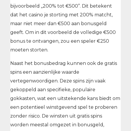
bijvoorbeeld „200% tot €500”. Dit betekent
dat het casino je storting met 200% matcht,
maar niet meer dan €500 aan bonusgeld
geeft. Om in dit voorbeeld de volledige €500
bonus te ontvangen, zou een speler €250
moeten storten.
Naast het bonusbedrag kunnen ook de gratis
spins een aanzienlijke waarde
vertegenwoordigen. Deze spins zijn vaak
gekoppeld aan specifieke, populaire
gokkasten, wat een uitstekende kans biedt om
een potentieel winstgevend spel te proberen
zonder risico. De winsten uit gratis spins
worden meestal omgezet in bonusgeld,