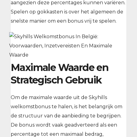
aangezien deze percentages kunnen variëren.
Spelen op gokkasten is over het algemeen de
snelste manier om een bonus vrij te spelen.
Maximale Waarde en
Strategisch Gebruik
Om de maximale waarde uit de Skyhills
welkomstbonus te halen, is het belangrijk om
de structuur van de aanbieding te begrijpen.
De bonus wordt vaak geadverteerd als een
percentage tot een maximaal bedrag,