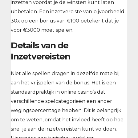
inzetten voordat je de winsten kunt laten
uitbetalen. Een inzetvereiste van bijvoorbeeld
30x op een bonus van €100 betekent dat je
voor €3000 moet spelen.
Details van de
Inzetvereisten
Niet alle spellen dragen in dezelfde mate bij
aan het vrijspelen van de bonus. Het is een
standaardpraktijk in online casino’s dat
verschillende spelcategorieën een ander
wegingspercentage hebben. Dit is belangrijk
om te weten, omdat het invloed heeft op hoe
snel je aan de inzetvereisten kunt voldoen.