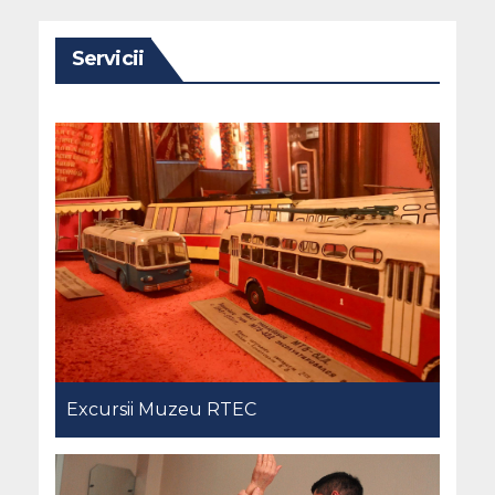
Servicii
Excursii Muzeu RTEC