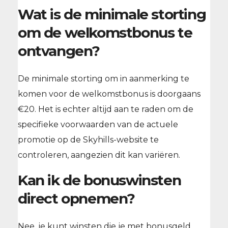
Wat is de minimale storting
om de welkomstbonus te
ontvangen?
De minimale storting om in aanmerking te
komen voor de welkomstbonus is doorgaans
€20. Het is echter altijd aan te raden om de
specifieke voorwaarden van de actuele
promotie op de Skyhills-website te
controleren, aangezien dit kan variëren.
Kan ik de bonuswinsten
direct opnemen?
Nee, je kunt winsten die je met bonusgeld