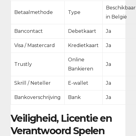
Beschikbaar
Betaalmethode
Type
in België
Bancontact
Debetkaart
Ja
Visa / Mastercard
Kredietkaart
Ja
Online
Trustly
Ja
Bankieren
Skrill / Neteller
E-wallet
Ja
Bankoverschrijving
Bank
Ja
Veiligheid, Licentie en
Verantwoord Spelen