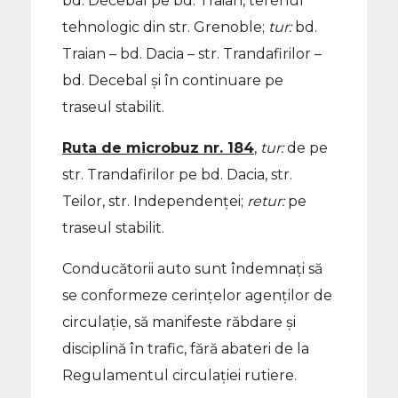
bd. Decebal pe bd. Traian, terenul
tehnologic din str. Grenoble;
tur:
bd.
Traian – bd. Dacia – str. Trandafirilor –
bd. Decebal și în continuare pe
traseul stabilit.
Ruta de microbuz nr. 184
,
tur:
de pe
str. Trandafirilor pe bd. Dacia, str.
Teilor, str. Independenței;
retur:
pe
traseul stabilit.
Conducătorii auto sunt îndemnaţi să
se conformeze cerințelor agenților de
circulație, să manifeste răbdare și
disciplină în trafic, fără abateri de la
Regulamentul circulației rutiere.