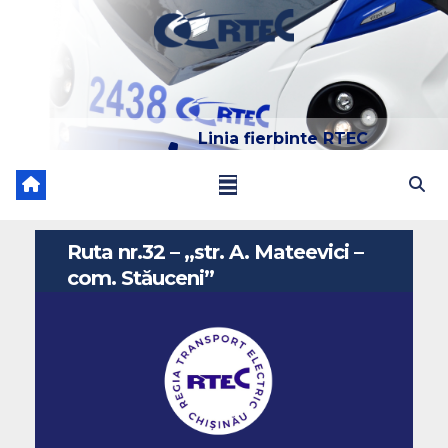
Skip
to
content
Linia fierbinte RTEC
022 204 205
Ruta nr.32 – ,,str. A. Mateevici –
com. Stăuceni”