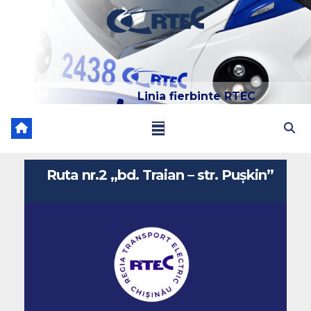
Linia fierbinte RTEC
022 204 205
Ruta nr.2 ,,bd. Traian – str. Pușkin”