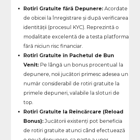
Rotiri Gratuite fără Depunere:
Acordate
de obicei la înregistrare și după verificarea
identității (procesul KYC). Reprezintă o
modalitate excelentă de a testa platforma
fără niciun risc financiar.
Rotiri Gratuite în Pachetul de Bun
Venit:
Pe lângă un bonus procentual la
depunere, noii jucători primesc adesea un
număr considerabil de rotiri gratuite la
primele depuneri, valabile la sloturi de
top.
Rotiri Gratuite la Reîncărcare (Reload
Bonus):
Jucătorii existenți pot beneficia
de rotiri gratuite atunci când efectuează
o nouă depunere, ca parte a unor