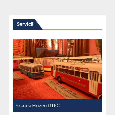
Servicii
Excursii Muzeu RTEC