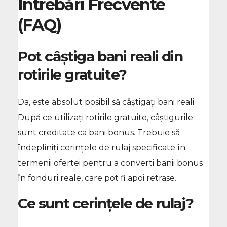
Întrebări Frecvente
(FAQ)
Pot câștiga bani reali din
rotirile gratuite?
Da, este absolut posibil să câștigați bani reali.
După ce utilizați rotirile gratuite, câștigurile
sunt creditate ca bani bonus. Trebuie să
îndepliniți cerințele de rulaj specificate în
termenii ofertei pentru a converti banii bonus
în fonduri reale, care pot fi apoi retrase.
Ce sunt cerințele de rulaj?