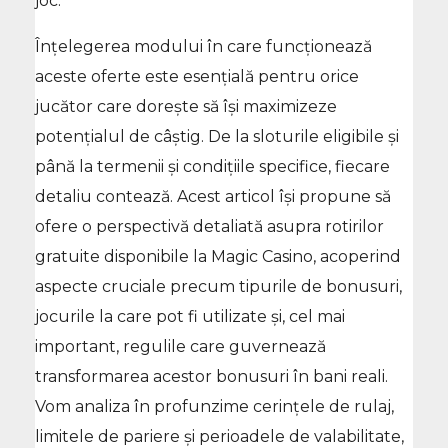
joc.
Înțelegerea modului în care funcționează
aceste oferte este esențială pentru orice
jucător care dorește să își maximizeze
potențialul de câștig. De la sloturile eligibile și
până la termenii și condițiile specifice, fiecare
detaliu contează. Acest articol își propune să
ofere o perspectivă detaliată asupra rotirilor
gratuite disponibile la Magic Casino, acoperind
aspecte cruciale precum tipurile de bonusuri,
jocurile la care pot fi utilizate și, cel mai
important, regulile care guvernează
transformarea acestor bonusuri în bani reali.
Vom analiza în profunzime cerințele de rulaj,
limitele de pariere și perioadele de valabilitate,