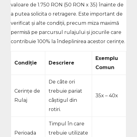
valoare de 1.750 RON (50 RON x 35) înainte de
a putea solicita o retragere. Este important de
verificat și alte condiții, precum miza maximă
permisă pe parcursul rulajului și jocurile care
contribuie 100% la îndeplinirea acestor cerințe.
Exemplu
Condiție
Descriere
Comun
De câte ori
Cerințe de
trebuie pariat
35x – 40x
Rulaj
câștigul din
rotiri.
Timpul în care
Perioada
trebuie utilizate