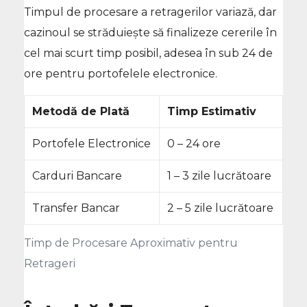
Timpul de procesare a retragerilor variază, dar
cazinoul se străduiește să finalizeze cererile în
cel mai scurt timp posibil, adesea în sub 24 de
ore pentru portofelele electronice.
Metodă de Plată
Timp Estimativ
Portofele Electronice
0 – 24 ore
Carduri Bancare
1 – 3 zile lucrătoare
Transfer Bancar
2 – 5 zile lucrătoare
Timp de Procesare Aproximativ pentru
Retrageri