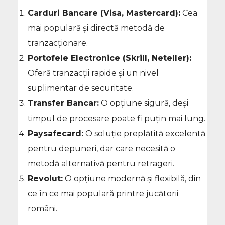
Carduri Bancare (Visa, Mastercard):
Cea
mai populară și directă metodă de
tranzacționare.
Portofele Electronice (Skrill, Neteller):
Oferă tranzacții rapide și un nivel
suplimentar de securitate.
Transfer Bancar:
O opțiune sigură, deși
timpul de procesare poate fi puțin mai lung.
Paysafecard:
O soluție preplătită excelentă
pentru depuneri, dar care necesită o
metodă alternativă pentru retrageri.
Revolut:
O opțiune modernă și flexibilă, din
ce în ce mai populară printre jucătorii
români.