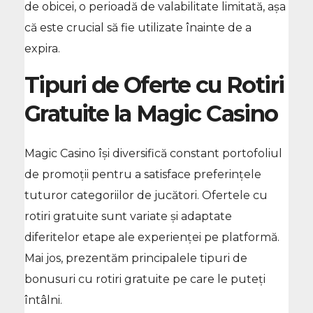
de obicei, o perioadă de valabilitate limitată, așa
că este crucial să fie utilizate înainte de a
expira.
Tipuri de Oferte cu Rotiri
Gratuite la Magic Casino
Magic Casino își diversifică constant portofoliul
de promoții pentru a satisface preferințele
tuturor categoriilor de jucători. Ofertele cu
rotiri gratuite sunt variate și adaptate
diferitelor etape ale experienței pe platformă.
Mai jos, prezentăm principalele tipuri de
bonusuri cu rotiri gratuite pe care le puteți
întâlni.