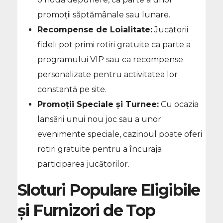
promoții săptămânale sau lunare.
Recompense de Loialitate:
Jucătorii
fideli pot primi rotiri gratuite ca parte a
programului VIP sau ca recompense
personalizate pentru activitatea lor
constantă pe site.
Promoții Speciale și Turnee:
Cu ocazia
lansării unui nou joc sau a unor
evenimente speciale, cazinoul poate oferi
rotiri gratuite pentru a încuraja
participarea jucătorilor.
Sloturi Populare Eligibile
și Furnizori de Top