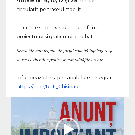
-rutele nr. 4, 10, 12 și 29
își reiau
circulația pe traseul stabilit.
Lucrările sunt executate conform
proiectului și graficului aprobat.
𝑆𝑒𝑟𝑣𝑖𝑐𝑖𝑖𝑙𝑒 𝑚𝑢𝑛𝑖𝑐𝑖𝑝𝑎𝑙𝑒 𝑑𝑒 𝑝𝑟𝑜𝑓𝑖𝑙 𝑠𝑜𝑙𝑖𝑐𝑖𝑡𝑎̆ 𝑖̂𝑛𝑡̦𝑒𝑙𝑒𝑔𝑒𝑟𝑒 𝑠̦𝑖
𝑠𝑐𝑢𝑧𝑒 𝑐𝑒𝑡𝑎̆𝑡̦𝑒𝑛𝑖𝑙𝑜𝑟 𝑝𝑒𝑛𝑡𝑟𝑢 𝑖𝑛𝑐𝑜𝑚𝑜𝑑𝑖𝑡𝑎̆𝑡̦𝑖𝑙𝑒 𝑐𝑟𝑒𝑎𝑡𝑒.
Informează-te și pe canalul de Telegram:
https://t.me/RTE_Chisinau
Player
video