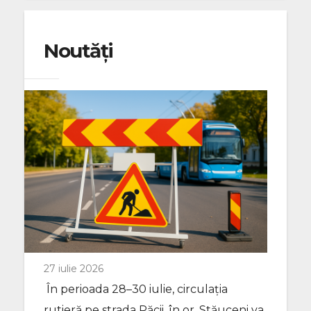
Noutăți
27 iulie 2026
În perioada 28–30 iulie, circulația
rutieră pe strada Păcii, în or. Stăuceni va