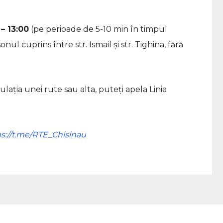
– 13:00
(pe perioade de 5-10 min în timpul
nul cuprins între str. Ismail și str. Tighina, fără
ația unei rute sau alta, puteți apela Linia
ps://t.me/RTE_Chisinau