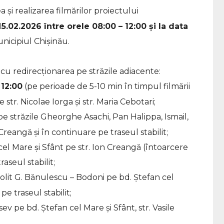
 și realizarea filmărilor proiectului
1
5.02.2026 între orele 08:00 – 12:00 și la data
nicipiul Chișinău.
 cu redirecționarea pe străzile adiacente:
 12:00
(pe perioade de 5-10 min în timpul filmării
str. Nicolae Iorga și str. Maria Cebotari;
 pe străzile Gheorghe Asachi, Pan Halippa, Ismail,
Creangă și în continuare pe traseul stabilit;
cel Mare și Sfânt pe str. Ion Creangă (întoarcere
raseul stabilit;
polit G. Bănulescu – Bodoni pe bd. Ștefan cel
pe traseul stabilit;
sev pe bd. Ștefan cel Mare și Sfânt, str. Vasile