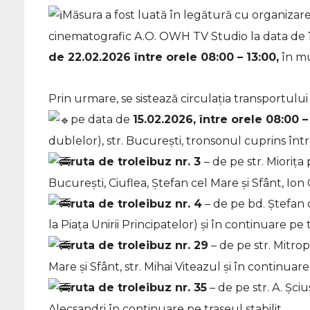
Măsura a fost luată în legătură cu organizarea
cinematografic A.O. OWH TV Studio la data de 
de 22.02.2026 între orele 08:00 – 13:00,
în mu
Prin urmare, se sistează circulația transportului
pe data de
15.02.2026, între orele 08:00 –
dublelor), str. București, tronsonul cuprins între 
ruta de troleibuz nr. 3
– de pe str. Miorița
București, Ciuflea, Ștefan cel Mare și Sfânt, Ion 
ruta de troleibuz nr. 4
– de pe bd. Ștefan 
la Piața Unirii Principatelor) și în continuare pe t
ruta de troleibuz nr. 29
– de pe str. Mitro
Mare și Sfânt, str. Mihai Viteazul și în continuare 
ruta de troleibuz nr. 35
– de pe str. A. Șciu
Alecsandri în continuare pe traseul stabilit.