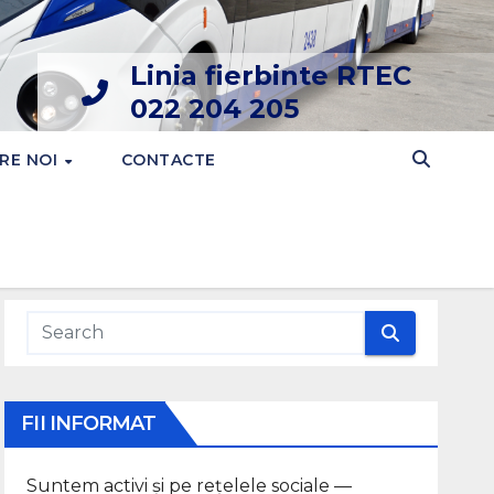
Linia fierbinte RTEC
022 204 205
RE NOI
CONTACTE
FII INFORMAT
Suntem activi și pe rețelele sociale —