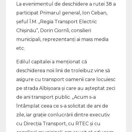
La evenimentul de deschidere a rutei 38 a
participat Primarul general, Ion Ceban,
șeful Î.M. „Regia Transport Electric
Chișinău”, Dorin Ciornîi, consilieri
municipali, reprezentanți ai mass media
etc.
Edilul capitalei a menționat că
deschiderea noii linii de troleibuz vine să
asigure cu transport oamenii care locuiesc
pe strada Albișoara și care au așteptat zeci
de ani transport public. „Acum s-a
întâmplat ceea ce s-a solicitat de ani de
zile, iar grație conlucrării dintre executiv
cu Direcția Transport, cu RTEC și cu