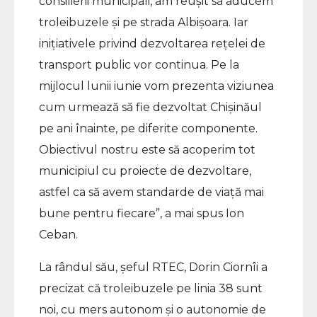
consilierii municipali, am reușit să aducem
troleibuzele și pe strada Albișoara. Iar
inițiativele privind dezvoltarea rețelei de
transport public vor continua. Pe la
mijlocul lunii iunie vom prezenta viziunea
cum urmează să fie dezvoltat Chișinăul
pe ani înainte, pe diferite componente.
Obiectivul nostru este să acoperim tot
municipiul cu proiecte de dezvoltare,
astfel ca să avem standarde de viață mai
bune pentru fiecare”, a mai spus Ion
Ceban.
La rândul său, șeful RTEC, Dorin Ciornîi a
precizat că troleibuzele pe linia 38 sunt
noi, cu mers autonom și o autonomie de