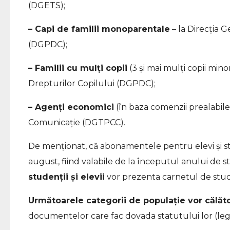
(DGETS);
– Capi de familii monoparentale
– la Direcţia 
(DGPDC);
– Familii cu mulți copii
(3 și mai mulți copii mino
Drepturilor Copilului (DGPDC);
– Agenți economici
(în baza comenzii prealabile)
Comunicație (DGTPCC).
De menționat, că abonamentele pentru elevi și stu
august, fiind valabile de la începutul anului de st
studenții și elevii
vor prezenta carnetul de stud
Următoarele categorii de populație vor călă
documentelor care fac dovada statutului lor (legit