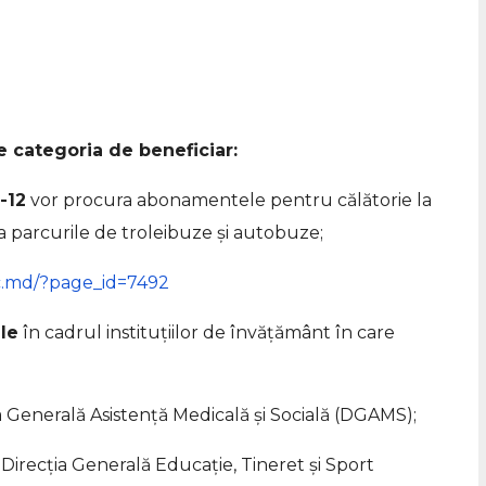
 categoria de beneficiar:
5-12
vor procura abonamentele pentru călătorie la
a parcurile de troleibuze și autobuze;
cc.md/?page_id=7492
le
în cadrul instituțiilor de învățământ în care
ia Generală Asistenţă Medicală și Socială (DGAMS);
 Direcția Generală Educație, Tineret și Sport