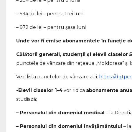
– 234 de lei – pentru o lună
– 594 de lei – pentru trei luni
– 972 de lei – pentru șase luni
Unde vor fi emise abonamentele în funcție de
Călătorii generali, studenții și elevii claselor 
punctele de vânzare din rețeaua „Moldpresa” și l
Vezi lista punctelor de vânzare aici:
https://dgtp
-Elevii claselor 1-4
vor ridica
abonamente anua
studiază;
– Personalul din domeniul medical
– la Direcț
– Personalul din domeniul învățământului
– la