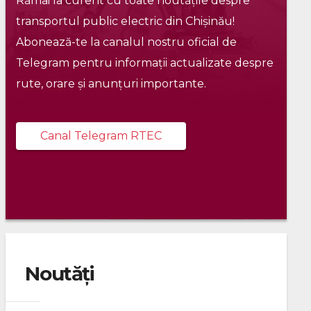
Rămâi la curent cu toate noutățile despre
transportul public electric din Chișinău!
Abonează-te la canalul nostru oficial de
Telegram pentru informații actualizate despre
rute, orare și anunțuri importante.
Canal Telegram RTEC
Noutăți