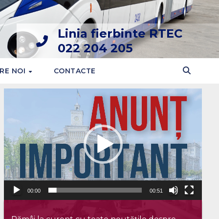
Linia fierbinte RTEC
022 204 205
RE NOI
CONTACTE
Player
video
00:00
00:51