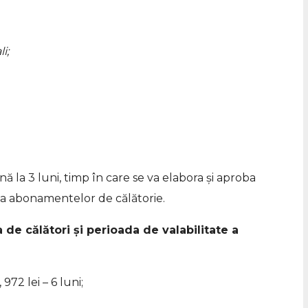
i;
nă la 3 luni, timp în care se va elabora și aproba
ea abonamentelor de călătorie.
de călători și perioada de valabilitate a
 972 lei – 6 luni;