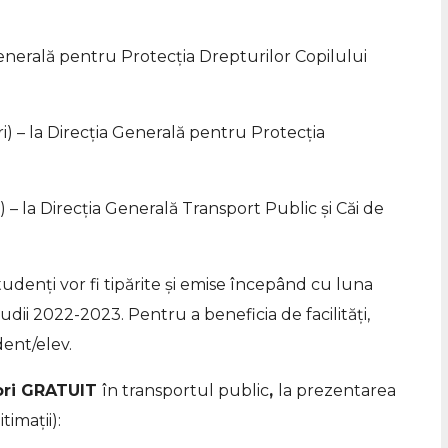
Generală pentru Protecţia Drepturilor Copilului
ri) – la Direcţia Generală pentru Protecţia
 – la Direcția Generală Transport Public și Căi de
denți vor fi tipărite și emise începând cu luna
udii 2022-2023. Pentru a beneficia de facilități,
ent/elev.
tori GRATUIT
în transportul public
,
la prezentarea
imații):