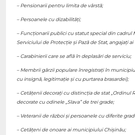
– Pensionarii pentru limita de vârstă;
– Persoanele cu dizabilități;
– Funcționarii publici cu statut special din cadrul Min
Serviciului de Protecție și Pază de Stat, angajați ai
– Carabinierii care se află în deplasări de serviciu;
– Membrii gărzii populare înregistrați în municipiu
cu insignă, legitimație și cu purtarea brasardei);
– Cetățenii decorați cu distincția de stat „Ordinul R
decorate cu odinele „Slava” de trei grade;
– Veteranii de război și persoanele cu diferite grad
– Cetățeni de onoare ai municipiului Chișinău;