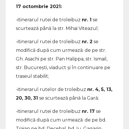
17 octombrie 2021:
-itinerarul rutei de troleibuz
nr. 1
se
scurtează până la str. Mihai Viteazul;
-itinerarul rutei de troleibuz
nr. 2
se
modifică după cum urmează: de pe str.
Gh. Asachi pe str. Pan Halippa, str. Ismail,
str. București, viaduct și în continuare pe
traseul stabilit;
-itinerarul rutelor de troleibuz
nr. 4, 5, 13,
20, 30, 31
se scurtează până la Gară;
-itinerarul rutei de troleibuz
nr. 17
se
modifică după cum urmează: de pe bd.
Traian pe bd. Decebal, bd. Iu. Gagarin