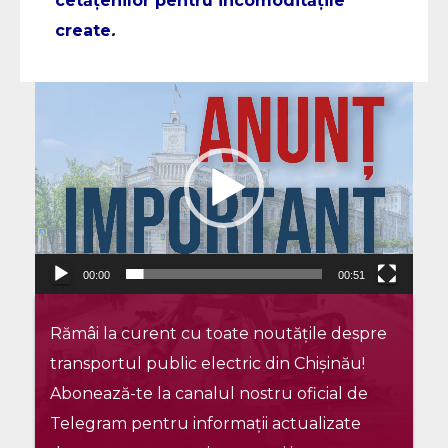
cetățenilor pentru incomoditățile
create
.
Player
video
00:00
00:51
Rămâi la curent cu toate noutățile despre
transportul public electric din Chișinău!
Abonează-te la canalul nostru oficial de
Telegram pentru informații actualizate