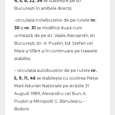
4, 5, 8, 22, 34
se stabilește pe str.
București în ambele direcții;
-circulația troleibuzelor de pe rutele
nr.
30
și
nr. 31
se modifică după cum
urmează: de pe str. Vasile Alecsandri, str.
București, str. A. Pușkin, bd. Ștefan cel
Mare și Sfânt și în continuare pe traseele
stabilite;
– circulația autobuzelor de pe rutele
nr.
5, 9, 11, 46
se stabilește cu ocolirea Pieței
Marii Adunări Naționale pe străzile 31
August 1989, Alexandru cel Bun, A.
Pușkin și Mitropolit G. Bănulescu –
Bodoni.