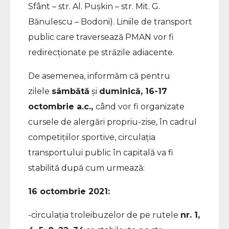
Sfânt – str. Al. Pușkin – str. Mit. G.
Bănulescu – Bodoni). Liniile de transport
public care traversează PMAN vor fi
redirecționate pe străzile adiacente.
De asemenea, informăm că pentru
zilele
sâmbătă
și
duminică, 16-17
octombrie a.c.,
când vor fi organizate
cursele de alergări propriu-zise, în cadrul
competițiilor sportive, circulația
transportului public în capitală va fi
stabilită după cum urmează:
16 octombrie 2021:
-circulația troleibuzelor de pe rutele
nr. 1,