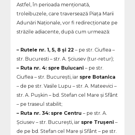
Astfel, în perioada menționată,
troleibuzele, care traversează Piața Marii
Adunări Naționale, vor fi redirecționate pe
străzile adiacente, după cum urmează:
– Rutele nr. 1, 5, 8 și 22
– pe str. Ciuflea –
str. Bucuresti – str. A. Șciusev (tur-retur);
– Ruta nr. 4: spre Buiucani
– pe str.
Ciuflea – str. București, iar
spre Botanica
– de pe str. Vasile Lupu – str. A. Mateevici –
str. A. Pușkin – bd. Stefan cel Mare și Sfânt
– pe traseul stabilit;
– Ruta nr. 34:
spre Centru
– pe str. A.
Șciusev – str. București, iar
spre Trușeni
–
de pe bd. Stefan cel Mare și Sfânt – pe str.