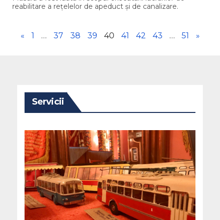
reabilitare a rețelelor de apeduct și de canalizare.
«
1
…
37
38
39
40
41
42
43
…
51
»
Servicii