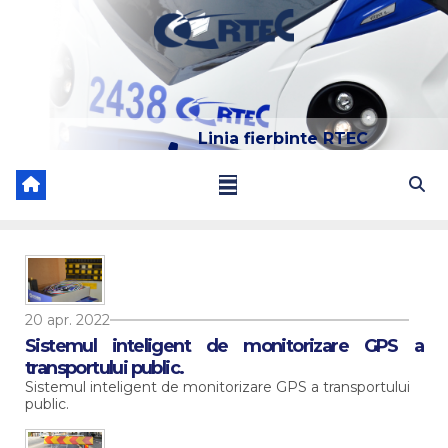
Skip
to
content
Linia fierbinte RTEC
022 204 205
20 apr. 2022
Sistemul inteligent de monitorizare GPS a
transportului public.
Sistemul inteligent de monitorizare GPS a transportului
public.