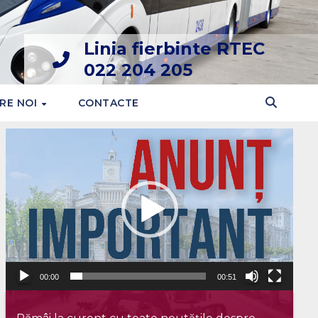
Linia fierbinte RTEC
022 204 205
RE NOI
CONTACTE
Player
video
00:00
00:51