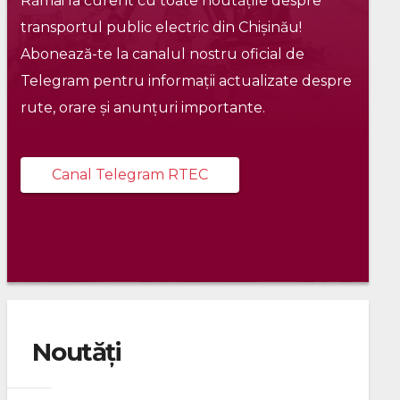
Rămâi la curent cu toate noutățile despre
transportul public electric din Chișinău!
Abonează-te la canalul nostru oficial de
Telegram pentru informații actualizate despre
rute, orare și anunțuri importante.
Canal Telegram RTEC
Noutăți